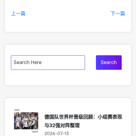
上一篇
下一篇
德国队世界杯晋级回顾：小组赛表现
与32强对阵整理
2026-07-13