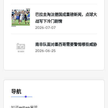
巴拉圭淘汰德国成重磅新闻，点球大
战写下冷门剧情
2026-07-07
南非队面对墨西哥需要警惕哪些威胁
2026-06-25
导航
知道
milan米兰