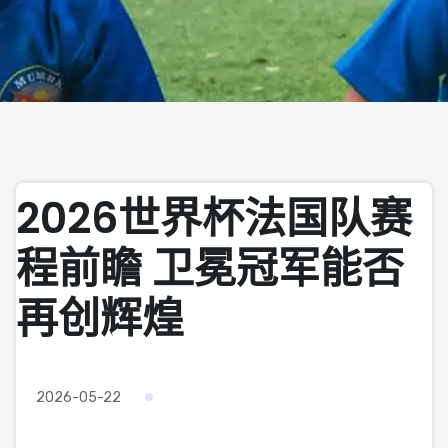
2026世界杯法国队赛
程前瞻 卫冕冠军能否
再创辉煌
2026-05-22