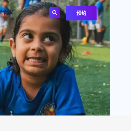
兰官网
预约