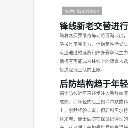
锋线新老交替进行
随着塞费罗维奇等老将逐渐淡出，
洛虽具备冲击力，但稳定性仍受质
有望通过预选赛和热身赛争取主力
他极有可能成为锋线上的惊喜人选
接决定瑞士队的上限。
后防结构趋于年轻
瑞士防线近年来逐步注入新鲜血液
成熟，而年轻的后卫如乌尔默或科
上，索默经验丰富，但若科贝尔持
体来看，瑞士后防在保证纪律性的
进，这对适应美加墨世界杯高温快