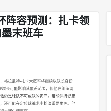
界杯阵容预测：扎卡领
加墨末班车
，格拉尼特·扎卡大概率将继续以队长身份
年龄增长可能影响其覆盖范围，但他在组织调
验仍是球队不可或缺的资产。若能保持健康
，还可能在定位球战术中扮演重要角色。他
和大赛心理支撑。