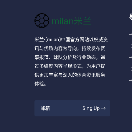
米兰·(milan)中国官方网站以权威资
讯与优质内容为导向，持续发布赛
事报道、球队分析及行业动态，通
过多维度内容呈现形式，为用户提
供更加丰富与深入的体育资讯服务
体验。
Sing Up