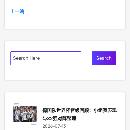
上一篇
德国队世界杯晋级回顾：小组赛表现
与32强对阵整理
2026-07-13