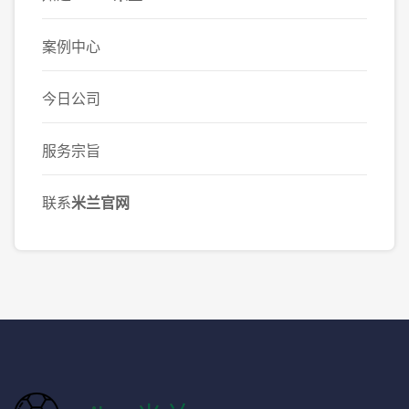
案例中心
今日公司
服务宗旨
联系
米兰官网