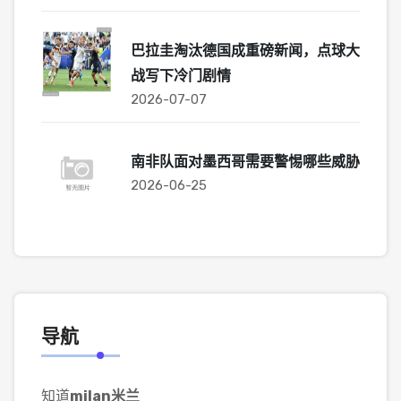
巴拉圭淘汰德国成重磅新闻，点球大
战写下冷门剧情
2026-07-07
南非队面对墨西哥需要警惕哪些威胁
2026-06-25
导航
知道
milan米兰