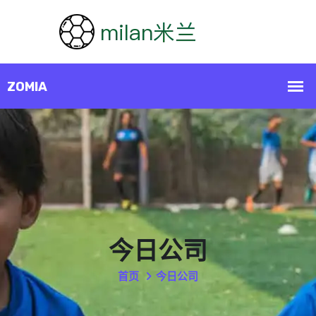
今日公司
首页
今日公司