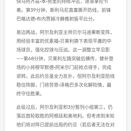
快马阿齐兹·本·努里的持续冲击，逐渐掌控节
奏。第39分钟，斯利马尼直塞撕开防线，前锋
巴格达德·布内贾赫冷静推射扳平比分。
易边再战，阿尔及利亚主帅贝尔马迪果断变阵，
用经验丰富的优素福·贝莱利换下表现平庸的中
场球员，强化控球与压迫。这一调整立竿见影
——第68分钟，贝莱利左路突破后横传，替补登
场的小将穆罕默德·阿米尔门前抢点得手，完成
逆转。此后约旦虽全力反扑，但阿尔及利亚防线
稳住阵脚，门将劳恩·泽格巴多次化解险情，最
终守住胜果。
此役过后，阿尔及利亚积3分暂列小组第三，仍
落后首轮取胜的阿根廷和奥地利。但考虑到末轮
他们将对阵已提前出局的约旦（若后者无法在对