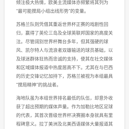
倾注极大热情，欧美主流媒体亦频繁将其列为
“最可能搅局小组出线形势”的变量。
苏格兰队则凭借其重返世界杯正赛的戏剧性回
归，赢得了英伦三岛及全球英联邦国家的高度关
注。尽管阔别世界杯舞台多年，但其强硬的球
风、凯尔特人与流浪者双雄输送的球员基础，以
及球迷群体狂热而忠诚的支持，使其在社交媒体
和区域媒体报道中热度居高不下。尤其在与巴西
的历史交锋记忆加持下，苏格兰被视为本组最具
“搅局精神”的挑战者。
海地队虽为本组世界排名最低的队伍，却意外收
获了超出预期的媒体声量。作为加勒比地区足球
的代表，其首次晋级世界杯决赛圈本身就具有里
程碑意义。拉丁美洲及北美西语媒体大量报道其