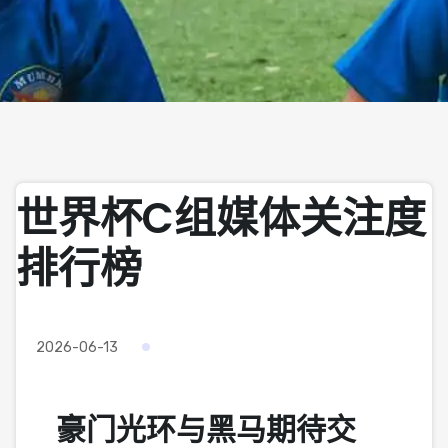
世界杯C组媒体关注度
排行榜
2026-06-13
豪门光环与黑马期待交