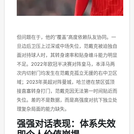
但问题在于，他的“覆盖”高度依赖队友协同。一
旦边后卫压上过深或中场失位，范戴克被迫独自
面对持球人时，其转身速率和贴身缠斗能力明显
不足。2022年欧冠半决赛对阵皇马，本泽马两
次内切射门均发生在范戴克孤立无援的右中卫区
域；2023年英超对阵曼城，哈兰德在禁区弧顶
接直塞转身打门，范戴克因无法第一时间贴近而
失位。差的不是数据，而是高强度对抗下独立处
理复杂局面的能力缺失。
强强对话表现：体系失效