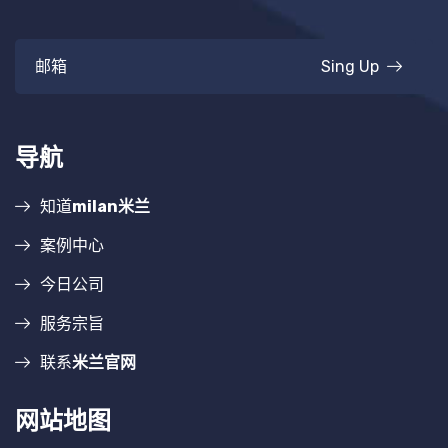
Sing Up
导航
知道
milan米兰
案例中心
今日公司
服务宗旨
联系
米兰官网
网站地图