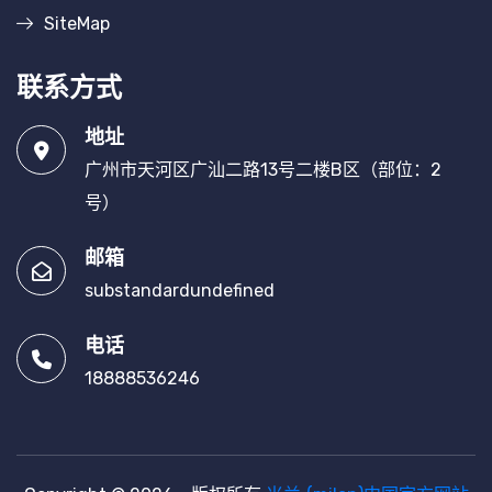
SiteMap
联系方式
地址
广州市天河区广汕二路13号二楼B区（部位：2
号）
邮箱
substandardundefined
电话
18888536246