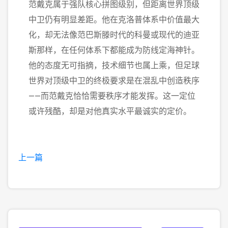
范戴克属于强队核心拼图级别，但距离世界顶级
中卫仍有明显差距。他在克洛普体系中价值最大
化，却无法像范巴斯滕时代的科曼或现代的迪亚
斯那样，在任何体系下都能成为防线定海神针。
他的态度无可指摘，技术细节也属上乘，但足球
世界对顶级中卫的终极要求是在混乱中创造秩序
——而范戴克恰恰需要秩序才能发挥。这一定位
或许残酷，却是对他真实水平最诚实的定价。
上一篇