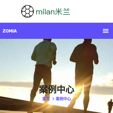
案例中心
首页
案例中心