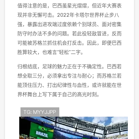
值得注意的是，巴西虽星光熠熠，但近年大赛表
现并非无懈可击。2022年卡塔尔世界杯止步八
强，暴露出进攻端过度依赖个别球员、面对密集
防守时办法不多的问题。若此役轻敌冒进，反而
可能被苏格兰抓住机会打反击。因此，即便巴西
胜算较大，也难言“轻松”二字。
归根结底，足球的魅力正在于不确定性。巴西若
想全取三分，必须拿出专注与耐心；而苏格兰若
能顶住压力、打出纪律性与血性，或许就能在世
界杯舞台上写下属于自己的高光时刻。