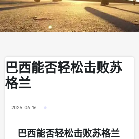
巴西能否轻松击败苏
格兰
2026-06-16
巴西能否轻松击败苏格兰